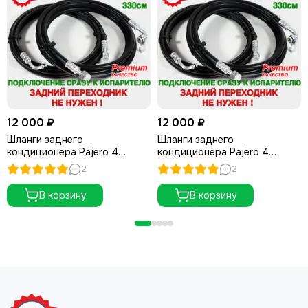
12 000 ₽
12 000 ₽
Шланги заднего
Шланги заднего
кондиционера Pajero 4
кондиционера Pajero 4
комплект 330см. (Рестайлинг)
комплект 330см,
2
2
(Дорестайлинг)
В корзину
В корзину