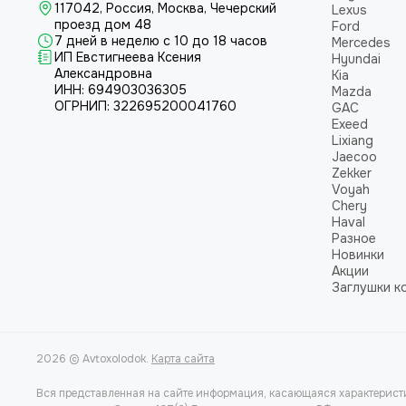
117042, Россия, Москва, Чечерский
Lexus
проезд дом 48
Ford
7 дней в неделю с 10 до 18 часов
Mercedes
ИП Евстигнеева Ксения
Hyundai
Александровна
Kia
ИНН:
694903036305
Mazda
ОГРНИП:
322695200041760
GAC
Exeed
Lixiang
Jaecoo
Zekker
Voyah
Chery
Haval
Разное
Новинки
Акции
Заглушки к
2026 © Avtoxolodok.
Карта сайта
Вся представленная на сайте информация, касающаяся характеристи