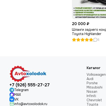
20 000 ₽
Шланги заднего кон
Toyota Highlander
5
Каталог
Volkswagen
Audi
Porshe
+7 (926) 555-27-27
Mitsubishi
Telegram
Nissan
MAX
Infiniti
VK
Chevrolet
info@avtoxolodok.ru
Toyota