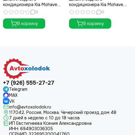
кондиционера Kia Mohave
кондиционера Kia Mohave
(HM1)
(HM2)
0
0
В корзину
В корзину
+7 (926) 555-27-27
Telegram
MAX
VK
info@avtoxolodok.ru
117042, Россия, Москва, Чечерский проезд дом 48
7 дней в неделю с 10 до 18 часов
ИП Евстигнеева Ксения Александровна
ИНН:
694903036305
ОГРНИП:
322695200041760