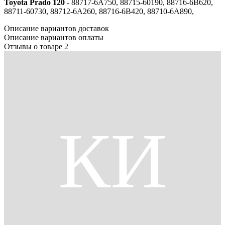
Toyota Prado 120
- 88717-6А750, 88715-60190, 88716-6В620,
88711-60730, 88712-6А260, 88716-6В420, 88710-6А890,
Описание вариантов доставок
Описание вариантов оплаты
Отзывы о товаре
2
КИ