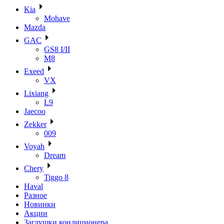
Kia
Mohave
Mazda
GAC
GS8 I/II
M8
Exeed
VX
Lixiang
L9
Jaecoo
Zekker
009
Voyah
Dream
Chery
Tiggo 8
Haval
Разное
Новинки
Акции
Заглушки кондиционера