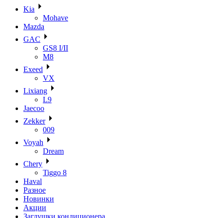
Kia
Mohave
Mazda
GAC
GS8 I/II
M8
Exeed
VX
Lixiang
L9
Jaecoo
Zekker
009
Voyah
Dream
Chery
Tiggo 8
Haval
Разное
Новинки
Акции
Заглушки кондиционера