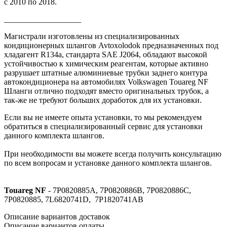
с 2010 по 2018.
___________________
Магистрали изготовлены из специализированных
кондиционерных шлангов Avtoxolodok
предназначенных под
хладагент R134a, стандарта SAE J2064,
обладают высокой
устойчивостью к химическим реагентам, которые активно
разрушает штатные алюминиевые трубки заднего контура
автокондиционера на автомобилях Volkswagen Touareg NF
Шланги отлично подходят вместо оригинальных трубок, а
так-же не требуют больших доработок для их установки.
Если вы не имеете опыта установки, то мы рекомендуем
обратиться в специализированный сервис для установки
данного комплекта шлангов.
При необходимости вы можете всегда получить консультацию
по всем вопросам и установке данного комплекта шлангов.
Touareg NF
- 7P0820885A, 7Р0820886В, 7Р0820886С,
7Р0820885, 7L6820741D, 7Р1820741AВ
Описание вариантов доставок
Описание вариантов оплаты