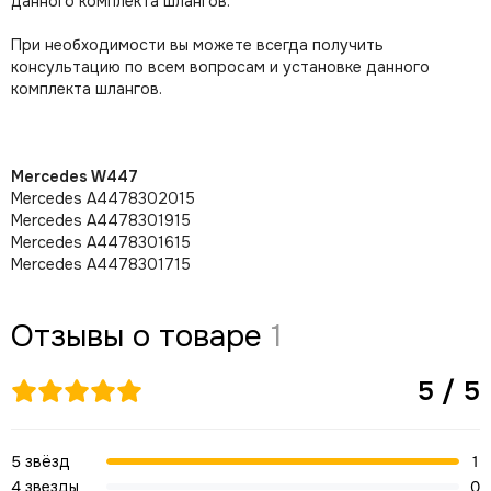
данного комплекта шлангов.
При необходимости вы можете всегда получить
консультацию по всем вопросам и установке данного
комплекта шлангов.
Mercedes W447
Меrсеdеs А4478302015
Меrсеdеs А4478301915
Меrсеdеs А4478301615
Меrсеdеs А4478301715
Отзывы о товаре
1
5 / 5
5 звёзд
1
4 звезды
0