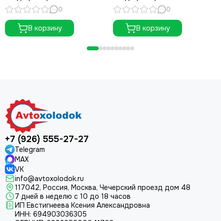
(HM1)
(HM2)
0
0
В корзину
В корзину
+7 (926) 555-27-27
Telegram
MAX
VK
info@avtoxolodok.ru
117042, Россия, Москва, Чечерский проезд дом 48
7 дней в неделю с 10 до 18 часов
ИП Евстигнеева Ксения Александровна
ИНН:
694903036305