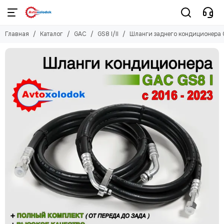
GAC
Главная
Каталог
GAC
GS8 I/II
Шланги заднего кондиционера 
Смотреть все товары
GS8 I/II
M8