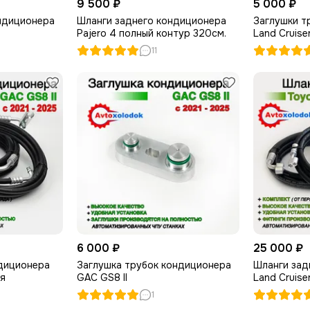
9 500 ₽
5 000 ₽
ндиционера
Шланги заднего кондиционера
Заглушки т
Pajero 4 полный контур 320см.
Land Cruise
холодильни
11
6 000 ₽
25 000 ₽
диционера
Заглушка трубок кондиционера
Шланги зад
я
GAC GS8 II
Land Cruise
холодильни
1