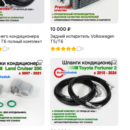
10 000 ₽
него кондиционера
Задний испаритель Volkswagen
 T6 полный комплект
T5/T6
3
5