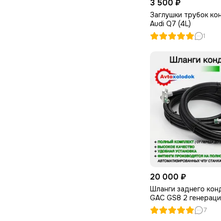
3 500 ₽
Заглушки трубок ко
Audi Q7 (4L)
1
20 000 ₽
Шланги заднего кон
GAC GS8 2 генераци
7