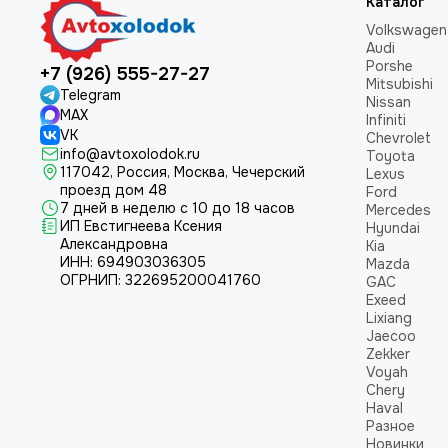
Каталог
Volkswagen
Audi
Porshe
+7 (926) 555-27-27
Mitsubishi
Telegram
Nissan
MAX
Infiniti
VK
Chevrolet
info@avtoxolodok.ru
Toyota
117042, Россия, Москва, Чечерский
Lexus
проезд дом 48
Ford
7 дней в неделю с 10 до 18 часов
Mercedes
ИП Евстигнеева Ксения
Hyundai
Александровна
Kia
ИНН:
694903036305
Mazda
ОГРНИП:
322695200041760
GAC
Exeed
Lixiang
Jaecoo
Zekker
Voyah
Chery
Haval
Разное
Новинки