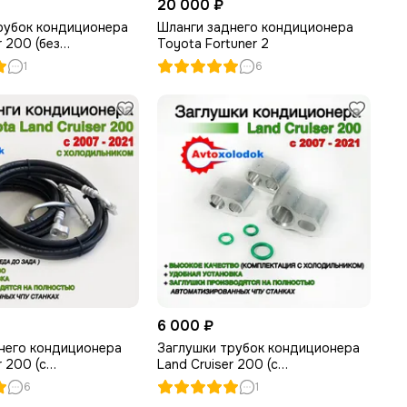
20 000 ₽
рубок кондиционера
Шланги заднего кондиционера
r 200 (без
Toyota Fortuner 2
ка)
1
6
6 000 ₽
него кондиционера
Заглушки трубок кондиционера
r 200 (с
Land Cruiser 200 (с
ком)
холодильником)
6
1