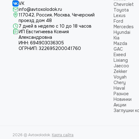
VK
Chevrolet
info@avtoxolodok.ru
Toyota
117042, Россия, Москва, Чечерский
Lexus
проезд дом 48
Ford
7 дней в неделю с 10 до 18 часов
Mercedes
ИП Евстигнеева Ксения
Hyundai
Александровна
Kia
ИНН:
694903036305
Mazda
ОГРНИП:
322695200041760
GAC
Exeed
Lixiang
Jaecoo
Zekker
Voyah
Chery
Haval
Разное
Новинки
Акции
Заглушки к
2026 © Avtoxolodok.
Карта сайта