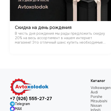
Скидка на день рождения
В честь дня рождения мы рады предложить скидку
20% на весь ассортимент в нашем интернет
магазине! Это отличный шанс купить необходимые
товары по специальной цене. Промоакция
действует только в день вашего рождения, так что
не упуст…
Каталог
Volkswagen
Audi
Porshe
+7 (926) 555-27-27
Mitsubishi
Telegram
Nissan
MAX
Infiniti