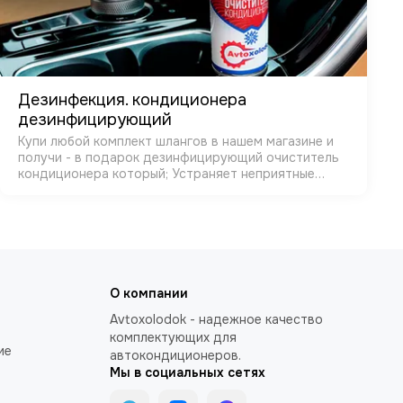
Дезинфекция. кондиционера
дезинфицирующий
Купи любой комплект шлангов в нашем магазине и
получи - в подарок дезинфицирующий очиститель
кондиционера который; Устраняет неприятные
запахи в салоне авто, Поддерживает свежесть в
салоне,
О компании
Avtoxolodok - надежное качество
комплектующих для
ие
автокондиционеров.
Мы в социальных сетях